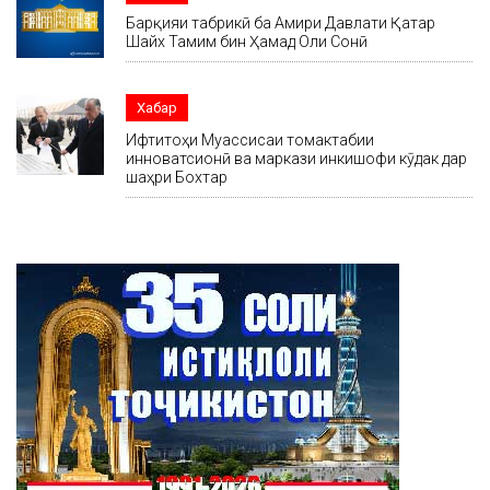
Барқияи табрикӣ ба Амири Давлати Қатар
Шайх Тамим бин Ҳамад Оли Сонӣ
Хабар
Ифтитоҳи Муассисаи томактабии
инноватсионӣ ва маркази инкишофи кӯдак дар
шаҳри Бохтар