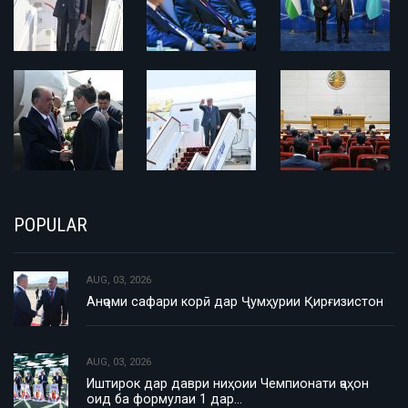
POPULAR
AUG, 03, 2026
Анҷоми сафари корӣ дар Ҷумҳурии Қирғизистон
AUG, 03, 2026
Иштирок дар даври ниҳоии Чемпионати ҷаҳон
оид ба формулаи 1 дар…