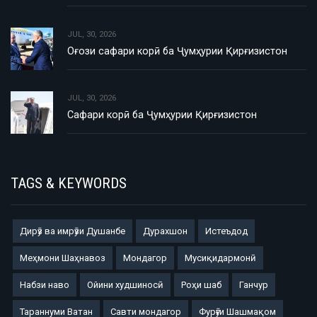
JUL, 30, 2026
Оғози сафари корӣ ба Ҷумҳурии Қирғизистон
JUL, 30, 2026
Сафари корӣ ба Ҷумҳурии Қирғизистон
TAGS & KEYWORDS
Дирӯз ва имрӯзи Душанбе
Дурахшон
Истеъдод
Меҳмони Шаҳнавоз
Мондагор
Мусиқидармонӣ
Набзи наво
Ойини худшиносӣ
Роҳи шаб
Ганчур
Тараннуми Ватан
Савти мондагор
Фурӯғи Шашмақом