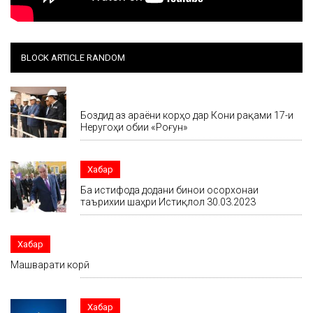
BLOCK ARTICLE RANDOM
Хабар
Боздид аз ҷараёни корҳо дар Кони рақами 17-и
Неругоҳи обии «Роғун»
Хабар
Ба истифода додани бинои осорхонаи
таърихии шаҳри Истиқлол 30.03.2023
Хабар
Машварати корӣ
Хабар