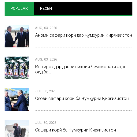
POPULAR
RECENT
AUG, 03, 2026
Анҷоми сафари корӣ дар Ҷумҳурии Қирғизистон
AUG, 03, 2026
Иштирок дар даври ниҳоии Чемпионати ҷаҳон
оид ба…
JUL, 30, 2026
Оғози сафари корӣ ба Ҷумҳурии Қирғизистон
JUL, 30, 2026
Сафари корӣ ба Ҷумҳурии Қирғизистон