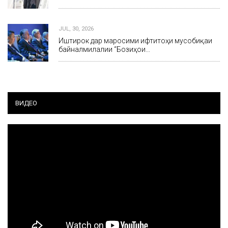
JUL, 30, 2026
Иштирок дар маросими ифтитоҳи мусобиқаи
байналмилалии “Бозиҳои…
ВИДЕО