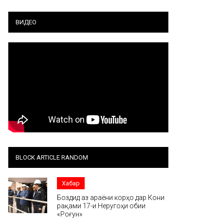
ВИДЕО
BLOCK ARTICLE RANDOM
Хабар
Боздид аз ҷараёни корҳо дар Кони
рақами 17-и Неругоҳи обии
«Роғун»