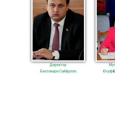
Директор
Му
Бахтовари Сайфулло
Юсуфӣ