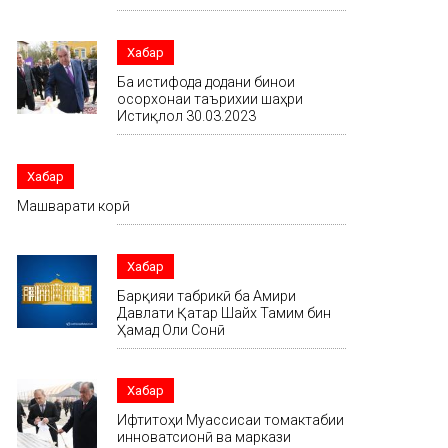
Хабар
Ба истифода додани бинои
осорхонаи таърихии шаҳри
Истиқлол 30.03.2023
Хабар
Машварати корӣ
Хабар
Барқияи табрикӣ ба Амири
Давлати Қатар Шайх Тамим бин
Ҳамад Оли Сонӣ
Хабар
Ифтитоҳи Муассисаи томактабии
инноватсионӣ ва маркази