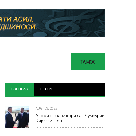
ТАМОС
POPULAR
RECENT
AUG, 03, 2026
Анҷоми сафари корӣ дар Ҷумҳурии
Қирғизистон