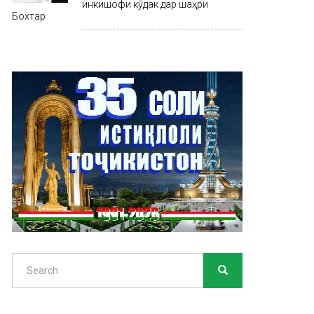
инкишофи кӯдак дар шаҳри
Бохтар
Search
SEARCH
Search