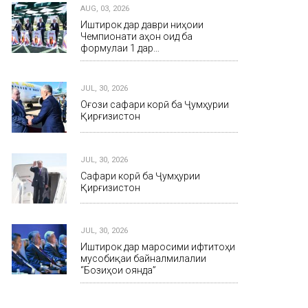
AUG, 03, 2026
Иштирок дар даври ниҳоии
Чемпионати ҷаҳон оид ба
формулаи 1 дар…
JUL, 30, 2026
Оғози сафари корӣ ба Ҷумҳурии
Қирғизистон
JUL, 30, 2026
Сафари корӣ ба Ҷумҳурии
Қирғизистон
JUL, 30, 2026
Иштирок дар маросими ифтитоҳи
мусобиқаи байналмилалии
“Бозиҳои оянда”