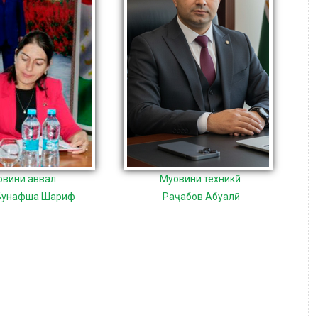
овини аввал
Муовини техникӣ
 Бунафша Шариф
Раҷабов Абуалӣ