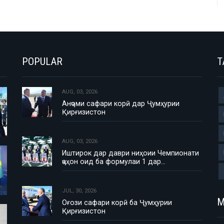
POPULAR
T
AUG, 03, 2026
Анҷоми сафари корӣ дар Ҷумҳурии
Қирғизистон
AUG, 03, 2026
Иштирок дар даври ниҳоии Чемпионати
ҷаҳон оид ба формулаи 1 дар…
JUL, 30, 2026
М
Оғози сафари корӣ ба Ҷумҳурии
Қирғизистон