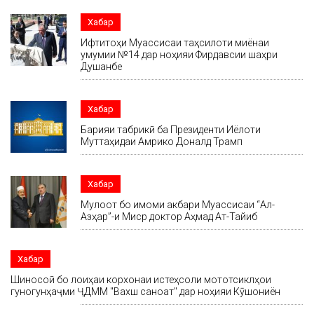
Хабар
Ифтитоҳи Муассисаи таҳсилоти миёнаи
умумии №14 дар ноҳияи Фирдавсии шаҳри
Душанбе
Хабар
Барқияи табрикӣ ба Президенти Иёлоти
Муттаҳидаи Амрико Доналд Трамп
Хабар
Мулоқот бо имоми акбари Муассисаи “Ал-
Азҳар”-и Миср доктор Аҳмад Ат-Тайиб
Хабар
Шиносоӣ бо лоиҳаи корхонаи истеҳсоли мототсиклҳои
гуногунҳаҷми ҶДММ "Вахш саноат" дар ноҳияи Кӯшониён