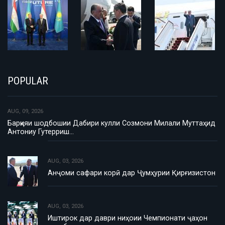
POPULAR
AUG, 09, 2026
Барқияи шодбошии Дабири кулли Созмони Милали Муттаҳид
Антониу Гутерриш…
AUG, 03, 2026
Анҷоми сафари корӣ дар Ҷумҳурии Қирғизистон
AUG, 03, 2026
Иштирок дар даври ниҳоии Чемпионати ҷаҳон