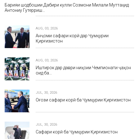
Барқияи шодбошии Дабири кулли Созмони Милали Муттаҳид
Антониу Гутерриш…
AUG, 03, 2026
Анҷоми сафари корӣ дар Ҷумҳурии
Қирғизистон
AUG, 03, 2026
Иштирок дар даври ниҳоии Чемпионати ҷаҳон
оид ба…
JUL, 30, 2026
Оғози сафари корӣ ба Ҷумҳурии Қирғизистон
JUL, 30, 2026
Сафари корӣ ба Ҷумҳурии Қирғизистон