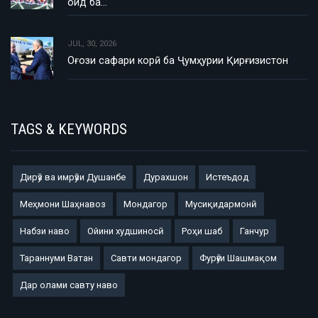
оид ба…
JUL, 30, 2026
Оғози сафари корӣ ба Ҷумҳурии Қирғизистон
TAGS & KEYWORDS
Дирӯз ва имрӯзи Душанбе
Дурахшон
Истеъдод
Меҳмони Шаҳнавоз
Мондагор
Мусиқидармонӣ
Набзи наво
Ойини худшиносӣ
Роҳи шаб
Ганчур
Тараннуми Ватан
Савти мондагор
Фурӯғи Шашмақом
Дар олами савту наво