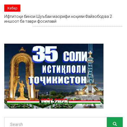
Хабар
Ифтитоҳи бинои Шуъбаи маорифи ноҳияи Файзобод ва 2
иншоот ба таври фосилавӣ
Search
SEARC
Search