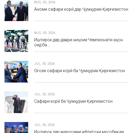
AUG, 03, 2026
Анҷоми сафари корӣ дар Ҷумҳурии Қирғизистон
AUG, 03, 2026
Иштирок дар даври ниҳоии Чемпионати ҷаҳон
оид ба…
JUL, 30, 2026
Оғози сафари корӣ ба Ҷумҳурии Қирғизистон
JUL, 30, 2026
Сафари корӣ ба Ҷумҳурии Қирғизистон
JUL, 30, 2026
Иштирок дар маросими ифтитоҳи мусобиқаи