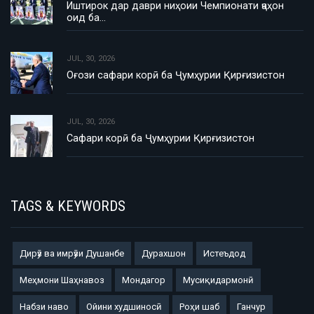
Иштирок дар даври ниҳоии Чемпионати ҷаҳон
оид ба…
JUL, 30, 2026
Оғози сафари корӣ ба Ҷумҳурии Қирғизистон
JUL, 30, 2026
Сафари корӣ ба Ҷумҳурии Қирғизистон
TAGS & KEYWORDS
Дирӯз ва имрӯзи Душанбе
Дурахшон
Истеъдод
Меҳмони Шаҳнавоз
Мондагор
Мусиқидармонӣ
Набзи наво
Ойини худшиносӣ
Роҳи шаб
Ганчур