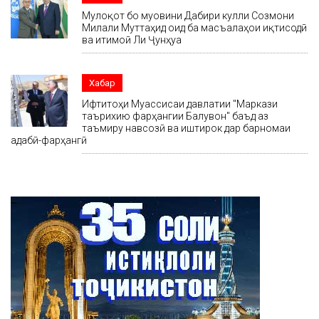
Мулоқот бо муовини Дабири кулли Созмони
Милали Муттаҳид оид ба масъалаҳои иқтисодӣ
ва иҷтимоӣ Ли Ҷунҳуа
Хабар
Ифтитоҳи Муассисаи давлатии "Маркази
таърихию фарҳангии Балҷувон" баъд аз
таъмиру навсозӣ ва иштирок дар барномаи
адабӣ-фарҳангӣ