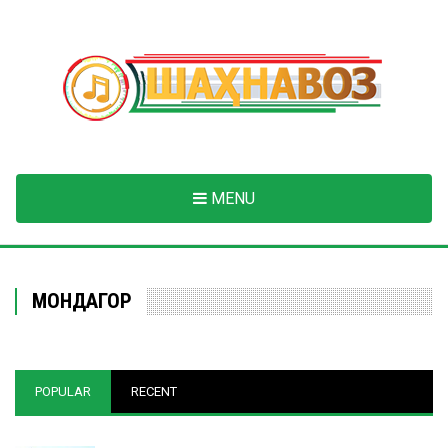
Skip
to
main
content
MENU
МОНДАГОР
POPULAR
RECENT