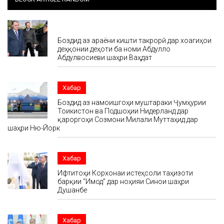
Хабар
Боздид аз ҷараёни кишти такрорӣ дар хоҷагиҳои
деҳқонии деҳоти ба номи Абдулло
Абдулвосиеви шаҳри Ваҳдат
Хабар
Боздид аз намоишгоҳи муштараки Ҷумҳурии
Тоҷикистон ва Подшоҳии Нидерланд дар
қароргоҳи Созмони Милали Муттаҳид дар
шаҳри Ню-Йорк
Хабар
Ифтитоҳи Корхонаи истеҳсоли таҷҳизоти
барқии “Имод” дар ноҳияи Синои шаҳри
Душанбе
Хабар