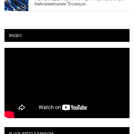
байналмилалии “Бозиҳои…
ВИДЕО
BLOCK ARTICLE RANDOM