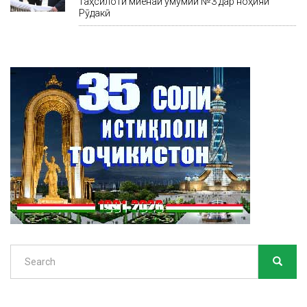
таҳсилоти миёнаи умумии №3 дар ноҳияи
Рӯдакӣ
Search
SEARC
Search