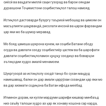
сиёсӣ ва ваҳдати миллӣ саҳм гузорад ва барои ояндаи
дурахшони Тоҷикистони соҳибистиқлол талош намояд.
Истиқлол дастоварди бузургу таърихӣ мебошад ва ҳимояи он
масъулияти шаҳрвандӣ, рисолати инсонӣ ва қарзи фарзандии
ҳар яки мо ба шумор меравад.
Мо бояд ҳамеша шукрона кунем, ки соҳиби Ватани ободу
осуда ва давлати озоду соҳибихтиёр ҳастем ва ба шарофати
давлати соҳибистиқлоламон ҳуқуқу озодиҳо ва боварҳои
эътиқодии худро амалӣ менамоем.
Шукргузорӣ аз истиқлолу озодӣ танҳо бо сухан маҳдуд
намешавад, балки он дар амали ҳаррӯзаи созандаи ҳар яки мо
ва дар хизмати содиқона ба Ватан ифода меёбад.
Итминон дорам, ки кулли мардуми шарифи кишвар минбаъд
низ саъйу талоши худро аз ҳар як хонаву кошона сар карда,