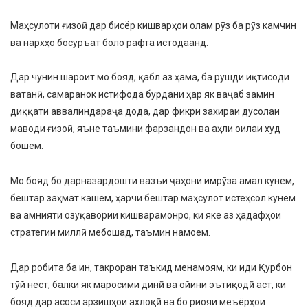
Маҳсулоти ғизоӣ дар бисёр кишварҳои олам рӯз ба рӯз камчин
ва нархҳо босуръат боло рафта истодаанд.
Дар чунин шароит мо бояд, қабл аз ҳама, ба рушди иқтисоди
ватанӣ, самаранок истифода бурдани ҳар як ваҷаб замин
диққати аввалиндараҷа дода, дар фикри захираи дусолаи
маводи ғизоӣ, яъне таъмини фарзандон ва аҳли оилаи худ
бошем.
Мо бояд бо дарназардошти вазъи ҷаҳони имрӯза амал кунем,
бештар заҳмат кашем, ҳарчи бештар маҳсулот истеҳсол кунем
ва амнияти озуқавории кишварамонро, ки яке аз ҳадафҳои
стратегии миллӣ мебошад, таъмин намоем.
Дар робита ба ин, такроран таъкид менамоям, ки иди Қурбон
тӯй нест, балки як маросими динӣ ва ойини эътиқодӣ аст, ки
бояд дар асоси арзишҳои ахлоқӣ ва бо риояи меъёрҳои