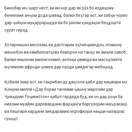
Бинобар ин, шарт нест, ки ин кор дар як рӯз бо издиҳому
бенизомӣ анҷом дода шавад, балки беҳтар аст, ки забҳи чорво
дар ҷойҳои муқарраршуда ва бо риояи қоидаҳои беҳдоштӣ
сурат гирад.
Хотирнишон месозам, ки дастгирии эҳтиёҷмандон, ятимону
маъюбон ва камбизоатҳову беморон на танҳо як амали савоб,
балки нишонаи имони комил, ахлоқи ҳамида ва масъулияти
иҷтимоии афроди ҷомеа дар назди ҳамдигар мебошад.
Қобили зикр аст, ки тақрибан ду даҳсола қабл дар кишвари мо
Қонуни миллӣ «Дар бораи танзими ҷашну маросим дар
Ҷумҳурии Тоҷикистон» қабул гардида буд, ки он дар роҳи ба
низоми муайян даровардани фарҳанги баргузории маъракаҳо
ва пешгирӣ кардани зиёдаравию исрофкорӣ нақши назаррас
гузошт.