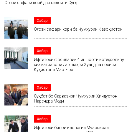
Оғози сафари корӣ дар вилояти Суғд
Хабар
Оғози сафари корӣ ба Ҷумҳурии Қазоқистон
Хабар
Ифтитоҳи фосилавии 4 иншооти истеҳсоливу
хизматрасонӣ дар шаҳри Хуҷанд ва ноҳияи
Кӯҳистони Мастчоҳ
Хабар
Суҳбат бо Сарвазири Ҷумҳурии Ҳиндустон
Нарендра Моди
Хабар
Ифтитоҳи бинои иловагии Муассисаи