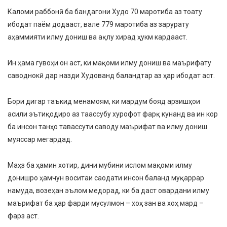
Каломи раббонӣ ба бандагони Худо 70 маротиба аз тоату
ибодат паём додааст, вале 779 маротиба аз зарурату
аҳаммияти илму дониш ва ақлу хирад ҳукм кардааст.
Ин ҳама гувоҳи он аст, ки мақоми илму дониш ва маърифату
саводнокӣ дар назди Худованд баландтар аз ҳар ибодат аст.
Бори дигар таъкид менамоям, ки мардум бояд арзишҳои
асили эътиқодиро аз таассубу хурофот фарқ кунанд ва ин кор
ба инсон танҳо тавассути саводу маърифат ва илму дониш
муяссар мегардад.
Маҳз ба ҳамин хотир, дини мубини ислом мақоми илму
донишро ҳамчун воситаи саодати инсон баланд муқаррар
намуда, возеҳан эълом медорад, ки ба даст овардани илму
маърифат ба ҳар фарди мусулмон – хоҳ зан ва хоҳ мард –
фарз аст.