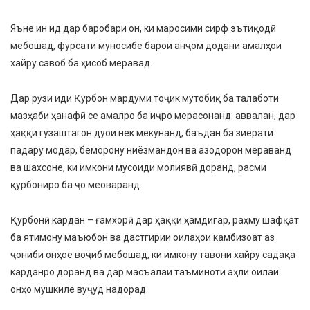
Яъне ин ид дар баробари он, ки маросими сирф эътиқодӣ
мебошад, фурсати муносибе барои анҷом додани амалҳои
хайру савоб ба ҳисоб меравад.
Дар рӯзи иди Қурбон мардуми тоҷик мутобиқ ба талаботи
мазҳаби ҳанафӣ се амалро ба иҷро мерасонанд: аввалан, дар
ҳаққи гузаштагон дуои нек мекунанд, баъдан ба зиёрати
падару модар, беморону ниёзмандон ва азодорон мераванд
ва шахсоне, ки имкони мусоиди молиявӣ доранд, расми
қурбониро ба ҷо меоваранд.
Қурбонӣ кардан – ғамхорӣ дар ҳаққи ҳамдигар, раҳму шафқат
ба ятимону маъюбон ва дастгирии оилаҳои камбизоат аз
ҷониби онҳое воҷиб мебошад, ки имкону тавони хайру садақа
карданро доранд ва дар масъалаи таъминоти аҳли оилаи
онҳо мушкиле вуҷуд надорад.