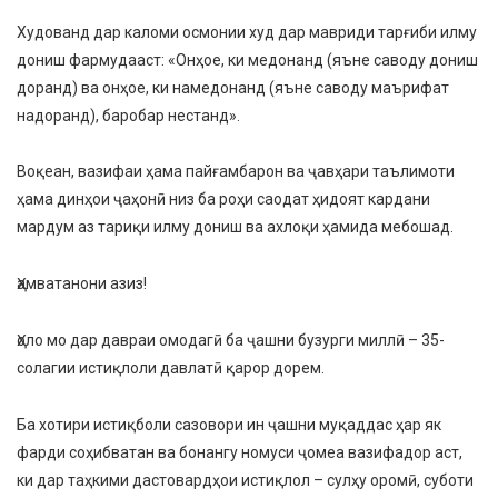
Худованд дар каломи осмонии худ дар мавриди тарғиби илму
дониш фармудааст: «Онҳое, ки медонанд (яъне саводу дониш
доранд) ва онҳое, ки намедонанд (яъне саводу маърифат
надоранд), баробар нестанд».
Воқеан, вазифаи ҳама пайғамбарон ва ҷавҳари таълимоти
ҳама динҳои ҷаҳонӣ низ ба роҳи саодат ҳидоят кардани
мардум аз тариқи илму дониш ва ахлоқи ҳамида мебошад.
Ҳамватанони азиз!
Ҳоло мо дар давраи омодагӣ ба ҷашни бузурги миллӣ – 35-
солагии истиқлоли давлатӣ қарор дорем.
Ба хотири истиқболи сазовори ин ҷашни муқаддас ҳар як
фарди соҳибватан ва бонангу номуси ҷомеа вазифадор аст,
ки дар таҳкими дастовардҳои истиқлол – сулҳу оромӣ, суботи