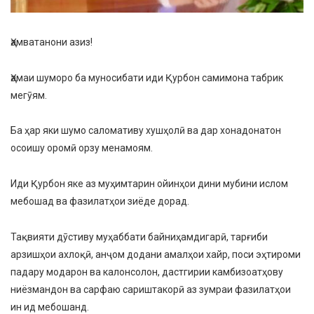
Ҳамватанони азиз!
Ҳамаи шуморо ба муносибати иди Қурбон самимона табрик
мегӯям.
Ба ҳар яки шумо саломативу хушҳолӣ ва дар хонадонатон
осоишу оромӣ орзу менамоям.
Иди Қурбон яке аз муҳимтарин ойинҳои дини мубини ислом
мебошад ва фазилатҳои зиёде дорад.
Тақвияти дӯстиву муҳаббати байниҳамдигарӣ, тарғиби
арзишҳои ахлоқӣ, анҷом додани амалҳои хайр, поси эҳтироми
падару модарон ва калонсолон, дастгирии камбизоатҳову
ниёзмандон ва сарфаю сариштакорӣ аз зумраи фазилатҳои
ин ид мебошанд.