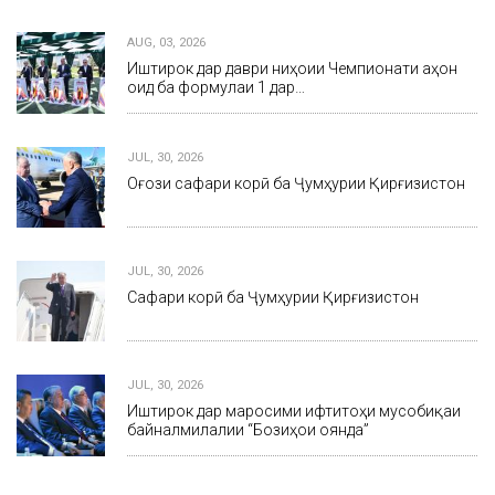
AUG, 03, 2026
Иштирок дар даври ниҳоии Чемпионати ҷаҳон
оид ба формулаи 1 дар…
JUL, 30, 2026
Оғози сафари корӣ ба Ҷумҳурии Қирғизистон
JUL, 30, 2026
Сафари корӣ ба Ҷумҳурии Қирғизистон
JUL, 30, 2026
Иштирок дар маросими ифтитоҳи мусобиқаи
байналмилалии “Бозиҳои оянда”