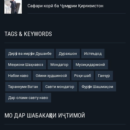
Сафари корӣ ба Ҷумҳурии Қирғизистон
TAGS & KEYWORDS
Дирӯз ва имрӯзи Душанбе
Дурахшон
Истеъдод
Меҳмони Шаҳнавоз
Мондагор
Мусиқидармонӣ
Набзи наво
Ойини худшиносӣ
Роҳи шаб
Ганчур
Тараннуми Ватан
Савти мондагор
Фурӯғи Шашмақом
Дар олами савту наво
МО ДАР ШАБАКАҲОИ ИҶТИМОӢ