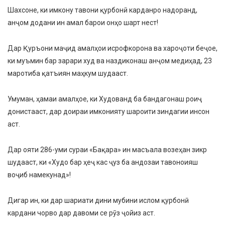
Шахсоне, ки имкону тавони қурбонӣ карданро надоранд,
анҷом додани ин амал барои онҳо шарт нест!
Дар Қуръони маҷид амалҳои исрофкорона ва хароҷоти беҷое,
ки муъмин бар зарари худ ва наздиконаш анҷом медиҳад, 23
маротиба қатъиян маҳкум шудааст.
Умуман, ҳамаи амалҳое, ки Худованд ба бандагонаш роиҷ
донистааст, дар доираи имконияту шароити зиндагии инсон
аст.
Дар ояти 286-уми сураи «Бақара» ин масъала возеҳан зикр
шудааст, ки «Худо бар ҳеҷ кас ҷуз ба андозаи тавоноияш
воҷиб намекунад»!
Дигар ин, ки дар шариати дини мубини ислом қурбонӣ
кардани чорво дар давоми се рӯз ҷойиз аст.