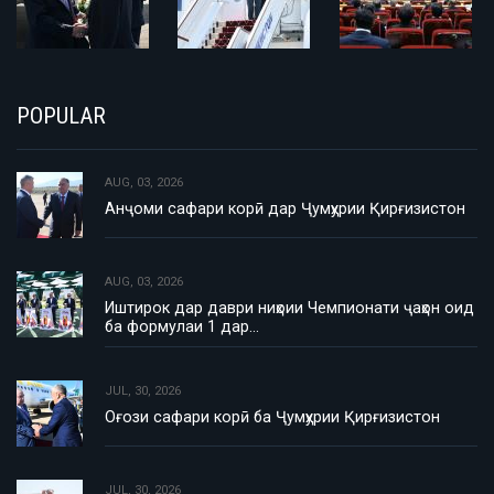
POPULAR
AUG, 03, 2026
Анҷоми сафари корӣ дар Ҷумҳурии Қирғизистон
AUG, 03, 2026
Иштирок дар даври ниҳоии Чемпионати ҷаҳон оид
ба формулаи 1 дар…
JUL, 30, 2026
Оғози сафари корӣ ба Ҷумҳурии Қирғизистон
JUL, 30, 2026