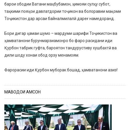
барои ободии Ватани маҳбубамон, ҳимояи сулҳу субот,
таҳкими пояҳои давлатдории тоҷикон ва болоравии мақоми
Тоҷикистон дар арсаи байналмилалӣ дареғ намедоранд.
Бори дигар ҳамаи шумо – мардуми шарифи Тоҷикистон ва
ҳамватанони бурунмарзиамонро бо фаро расидани иди
Қурбон табрик гуфта, бароятон тандурустиву хушбахтӣ ва
дили шоду хонаи обод орзу менамоям.
Фарорасии иди Қурбон муборак бошад, ҳамватанони азиз!
МАВОДҲОИ ҲАМСОН