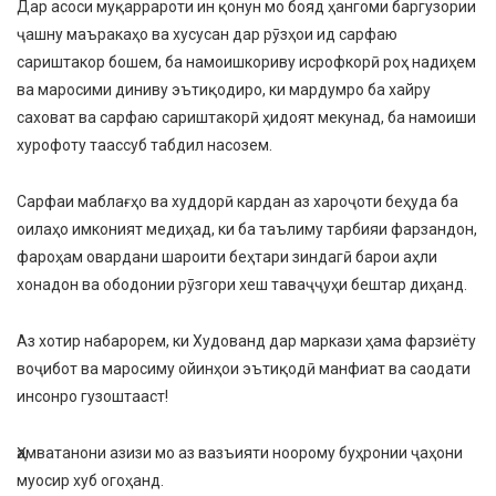
Дар асоси муқаррароти ин қонун мо бояд ҳангоми баргузории
ҷашну маъракаҳо ва хусусан дар рӯзҳои ид сарфаю
сариштакор бошем, ба намоишкориву исрофкорӣ роҳ надиҳем
ва маросими диниву эътиқодиро, ки мардумро ба хайру
саховат ва сарфаю сариштакорӣ ҳидоят мекунад, ба намоиши
хурофоту таассуб табдил насозем.
Сарфаи маблағҳо ва худдорӣ кардан аз хароҷоти беҳуда ба
оилаҳо имконият медиҳад, ки ба таълиму тарбияи фарзандон,
фароҳам овардани шароити беҳтари зиндагӣ барои аҳли
хонадон ва ободонии рӯзгори хеш таваҷҷуҳи бештар диҳанд.
Аз хотир набарорем, ки Худованд дар маркази ҳама фарзиёту
воҷибот ва маросиму ойинҳои эътиқодӣ манфиат ва саодати
инсонро гузоштааст!
Ҳамватанони азизи мо аз вазъияти ноорому буҳронии ҷаҳони
муосир хуб огоҳанд.