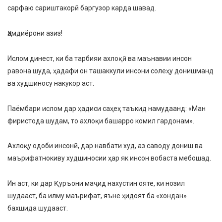
сарфаю сариштакорӣ баргузор карда шавад.
Ҳамдиёрони азиз!
Ислом динест, ки ба тарбияи ахлоқӣ ва маънавии инсон
равона шуда, ҳадафи он ташаккули инсони солеҳу донишманд
ва худшиносу накукор аст.
Паёмбари ислом дар ҳадиси саҳеҳ таъкид намудаанд: «Ман
фиристода шудам, то ахлоқи башарро комил гардонам».
Ахлоқу одоби инсонӣ, дар навбати худ, аз саводу дониш ва
маърифатнокиву худшиносии ҳар як инсон вобаста мебошад.
Ин аст, ки дар Қуръони маҷид нахустин ояте, ки нозил
шудааст, ба илму маърифат, яъне ҳидоят ба «хондан»
бахшида шудааст.