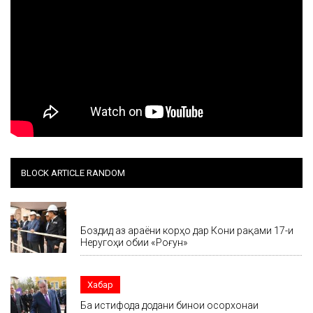
BLOCK ARTICLE RANDOM
Хабар
Боздид аз ҷараёни корҳо дар Кони рақами 17-и
Неругоҳи обии «Роғун»
Хабар
Ба истифода додани бинои осорхонаи