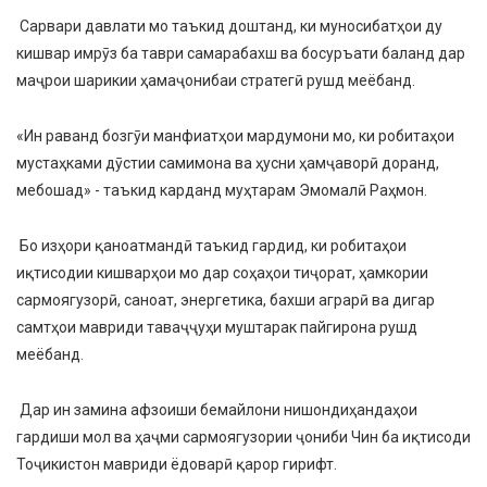
Сарвари давлати мо таъкид доштанд, ки муносибатҳои ду
кишвар имрӯз ба таври самарабахш ва босуръати баланд дар
маҷрои шарикии ҳамаҷонибаи стратегӣ рушд меёбанд.
«Ин раванд бозгӯи манфиатҳои мардумони мо, ки робитаҳои
мустаҳками дӯстии самимона ва ҳусни ҳамҷаворӣ доранд,
мебошад» - таъкид карданд муҳтарам Эмомалӣ Раҳмон.
Бо изҳори қаноатмандӣ таъкид гардид, ки робитаҳои
иқтисодии кишварҳои мо дар соҳаҳои тиҷорат, ҳамкории
сармоягузорӣ, саноат, энергетика, бахши аграрӣ ва дигар
самтҳои мавриди таваҷҷуҳи муштарак пайгирона рушд
меёбанд.
Дар ин замина афзоиши бемайлони нишондиҳандаҳои
гардиши мол ва ҳаҷми сармоягузории ҷониби Чин ба иқтисоди
Тоҷикистон мавриди ёдоварӣ қарор гирифт.