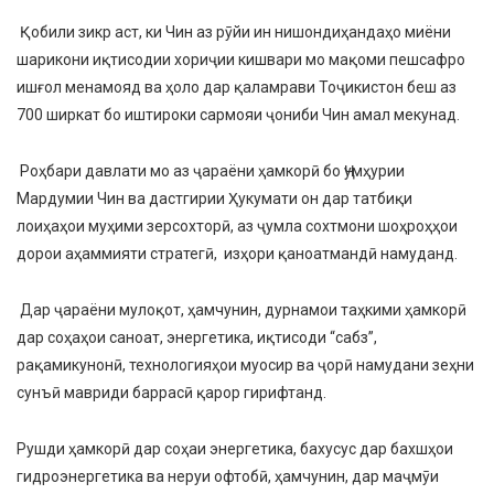
Қобили зикр аст, ки Чин аз рӯйи ин нишондиҳандаҳо миёни
шарикони иқтисодии хориҷии кишвари мо мақоми пешсафро
ишғол менамояд ва ҳоло дар қаламрави Тоҷикистон беш аз
700 ширкат бо иштироки сармояи ҷониби Чин амал мекунад.
Роҳбари давлати мо аз ҷараёни ҳамкорӣ бо Ҷумҳурии
Мардумии Чин ва дастгирии Ҳукумати он дар татбиқи
лоиҳаҳои муҳими зерсохторӣ, аз ҷумла сохтмони шоҳроҳҳои
дорои аҳаммияти стратегӣ, изҳори қаноатмандӣ намуданд.
Дар ҷараёни мулоқот, ҳамчунин, дурнамои таҳкими ҳамкорӣ
дар соҳаҳои саноат, энергетика, иқтисоди “сабз”,
рақамикунонӣ, технологияҳои муосир ва ҷорӣ намудани зеҳни
сунъӣ мавриди баррасӣ қарор гирифтанд.
Рушди ҳамкорӣ дар соҳаи энергетика, бахусус дар бахшҳои
гидроэнергетика ва неруи офтобӣ, ҳамчунин, дар маҷмӯи