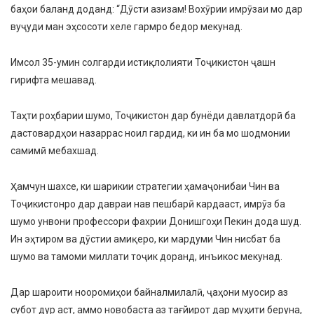
баҳои баланд доданд: “Дӯсти азизам! Вохӯрии имрӯзаи мо дар
вуҷуди ман эҳсосоти хеле гармро бедор мекунад.
Имсол 35-умин солгарди истиқлолияти Тоҷикистон ҷашн
гирифта мешавад.
Таҳти роҳбарии шумо, Тоҷикистон дар бунёди давлатдорӣ ба
дастовардҳои назаррас ноил гардид, ки ин ба мо шодмонии
самимӣ мебахшад.
Ҳамчун шахсе, ки шарикии стратегии ҳамаҷонибаи Чин ва
Тоҷикистонро дар давраи нав пешбарӣ кардааст, имрӯз ба
шумо унвони профессори фахрии Донишгоҳи Пекин дода шуд.
Ин эҳтиром ва дӯстии амиқеро, ки мардуми Чин нисбат ба
шумо ва тамоми миллати тоҷик доранд, инъикос мекунад.
Дар шароити нооромиҳои байналмилалӣ, ҷаҳони муосир аз
субот дур аст, аммо новобаста аз тағйирот дар муҳити беруна,