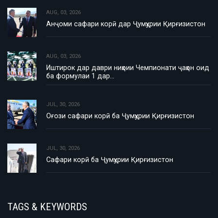
AUG, 03, 2026
Анҷоми сафари корӣ дар Ҷумҳурии Қирғизистон
AUG, 03, 2026
Иштирок дар даври ниҳоии Чемпионати ҷаҳон оид
ба формулаи 1 дар…
JUL, 30, 2026
Оғози сафари корӣ ба Ҷумҳурии Қирғизистон
JUL, 30, 2026
Сафари корӣ ба Ҷумҳурии Қирғизистон
TAGS & KEYWORDS