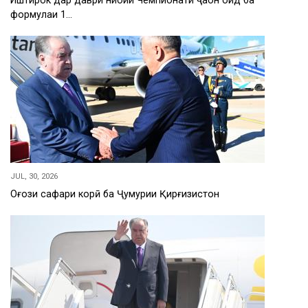
Иштирок дар даври ниҳоии Чемпионати ҷаҳон оид ба
формулаи 1…
JUL, 30, 2026
Оғози сафари корӣ ба Ҷумҳурии Қирғизистон