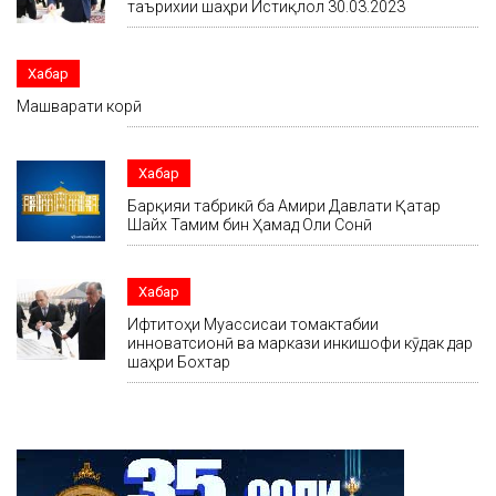
таърихии шаҳри Истиқлол 30.03.2023
Хабар
Машварати корӣ
Хабар
Барқияи табрикӣ ба Амири Давлати Қатар
Шайх Тамим бин Ҳамад Оли Сонӣ
Хабар
Ифтитоҳи Муассисаи томактабии
инноватсионӣ ва маркази инкишофи кӯдак дар
шаҳри Бохтар