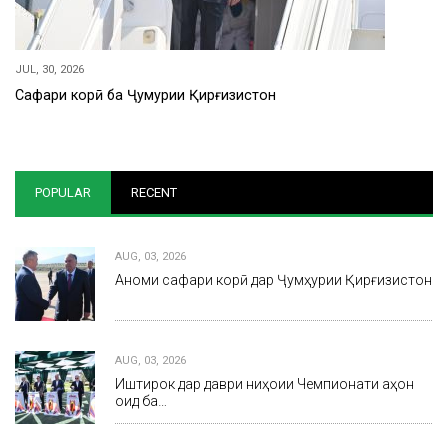
JUL, 30, 2026
Сафари корӣ ба Ҷумҳурии Қирғизистон
POPULAR
RECENT
AUG, 03, 2026
Анҷоми сафари корӣ дар Ҷумҳурии Қирғизистон
AUG, 03, 2026
Иштирок дар даври ниҳоии Чемпионати ҷаҳон
оид ба…