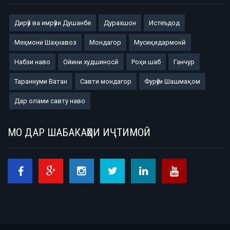
Дирӯз ва имрӯзи Душанбе
Дурахшон
Истеъдод
Меҳмони Шаҳнавоз
Мондагор
Мусиқидармонӣ
Набзи наво
Ойини худшиносӣ
Роҳи шаб
Ганчур
Тараннуми Ватан
Савти мондагор
Фурӯғи Шашмақом
Дар олами савту наво
МО ДАР ШАБАКАҲОИ ИҶТИМОӢ