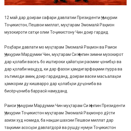
12 май дар доираи сафари давлатии Президенти Ҷумҳурии
Тоҷикистон, Пешвои миллат, муҳтарам Эмомалӣ Раҳмон
музокироти сатҳи олии Тоҷикистону Чин доир гардид.
Роҳбари давлати мо муҳтарам Эмомалӣ Раҳмон ва Раиси
Ҷумҳурии Мардумии Чин, муҳтарам Си Ҷинпин зимни музокирот
дар қолаби васеъ бо иштироки ҳайатҳои расмии ҷонибҳо ва
дар қолаби маҳдуд, ки дар фазои ҳамдигарфаҳмии пурра ва
эътимоди амиқ доир гардиданд, доираи васеи масъалаҳои
ҳамкории ду кишварро дар қолабҳои дуҷониба ва
бисёрҷониба баррасӣ намуданд.
Раиси Ҷумҳурии Мардумии Чин муҳтарам Си Ҷинпин Президенти
Ҷумҳурии Тоҷикистон муҳтарам Эмомалӣ Раҳмонро дӯсти
азизи худ номида, ба нақши шахсии Пешвои миллат дар
таҳкими асосҳои давлатдорӣ ва рушду нумуи Тоҷикистон