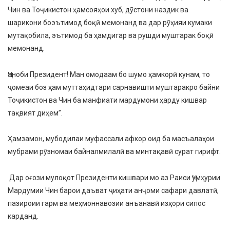
Чин ва Тоҷикистон ҳамсояҳои хуб, дӯстони наздик ва
шарикони боэътимод боқӣ мемонанд ва дар рӯҳияи кумаки
мутақобила, эътимод ба ҳамдигар ва рушди муштарак боқӣ
мемонанд.
Ҷаноби Президент! Ман омодаам бо шумо ҳамкорӣ кунам, то
ҷомеаи боз ҳам муттаҳидтари сарнавишти муштаракро байни
Тоҷикистон ва Чин ба манфиати мардумони ҳарду кишвар
тақвият диҳем”.
Ҳамзамон, мубодилаи муфассали афкор оид ба масъалаҳои
мубрами рӯзномаи байналмилалӣ ва минтақавӣ сурат гирифт.
Дар оғози мулоқот Президенти кишвари мо аз Раиси Ҷумҳурии
Мардумии Чин барои даъват ҷиҳати анҷоми сафари давлатӣ,
пазироии гарм ва меҳмоннавозии анъанавӣ изҳори сипос
карданд.