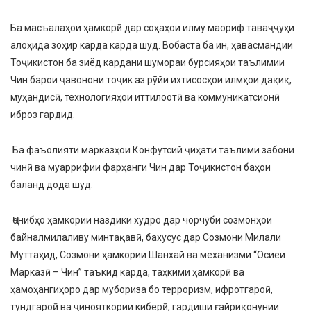
Ба масъалаҳои ҳамкорӣ дар соҳаҳои илму маориф таваҷҷуҳи
алоҳида зоҳир карда карда шуд. Вобаста ба ин, ҳавасмандии
Тоҷикистон ба зиёд кардани шумораи бурсияҳои таълимии
Чин барои ҷавонони тоҷик аз рӯйи ихтисосҳои илмҳои дақиқ,
муҳандисӣ, технологияҳои иттилоотӣ ва коммуникатсионӣ
иброз гардид.
Ба фаъолияти марказҳои Конфутсий ҷиҳати таълими забони
чинӣ ва муаррифии фарҳанги Чин дар Тоҷикистон баҳои
баланд дода шуд.
Ҷонибҳо ҳамкории наздики худро дар чорчӯби созмонҳои
байналмилаливу минтақавӣ, бахусус дар Созмони Милали
Муттаҳид, Созмони ҳамкории Шанхай ва механизми “Осиёи
Марказӣ – Чин” таъкид карда, таҳкими ҳамкорӣ ва
ҳамоҳангиҳоро дар мубориза бо терроризм, ифротгароӣ,
тундгароӣ ва ҷинояткории киберӣ, гардиши ғайриқонунии