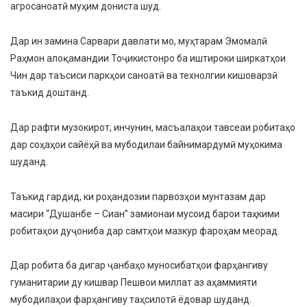
агросаноатӣ муҳим дониста шуд.
Дар ин замина Сарвари давлати мо, муҳтарам Эмомалӣ
Раҳмон алоқамандии Тоҷикистонро ба иштироки ширкатҳои
Чин дар таъсиси паркҳои саноатӣ ва технолгии кишоварзӣ
таъкид доштанд.
Дар рафти музокирот, инчунин, масъалаҳои тавсеаи робитаҳо
дар соҳаҳои сайёҳӣ ва мубодилаи байнимардумӣ муҳокима
шуданд.
Таъкид гардид, ки роҳандозии парвозҳои мунтазам дар
масири “Душанбе – Сиан” замионаи мусоид барои таҳкими
робитаҳои дуҷониба дар самтҳои мазкур фароҳам меорад.
Дар робита ба дигар ҷанбаҳо муносибатҳои фарҳангиву
гуманитарии ду кишвар Пешвои миллат аз аҳаммияти
мубодилаҳои фарҳангиву таҳсилотӣ ёдовар шуданд.