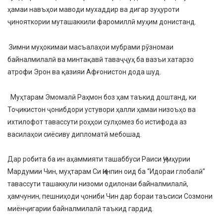
ҳамаи навъҳои маводи мухаддир ва дигар зуҳуроти
ҷинояткории муташаккили фаромиллӣ муҳим донистанд.
Зимни муҳокимаи масъалаҳои мубрами рӯзномаи
байналмилалӣ ва минтақавӣ таваҷҷуҳ ба вазъи хатарзо
атрофи Эрон ва қазияи Афғонистон дода шуд.
Муҳтарам Эмомалӣ Раҳмон боз ҳам таъкид доштанд, ки
Тоҷикистон ҷонибдори устувори ҳалли ҳамаи низоъҳо ва
ихтилофот тавассути роҳҳои сулҳомез бо истифода аз
василаҳои сиёсиву дипломатӣ мебошад.
Дар робита ба ин аҳаммияти ташаббуси Раиси Ҷумҳурии
Мардумии Чин, муҳтарам Си Ҷинпин оид ба “Идораи глобалӣ”
тавассути ташаккули низоми одилонаи байналмилалӣ,
ҳамчунин, пешниҳоди ҷониби Чин дар бораи таъсиси Созмони
миёнҷигарии байналмилалӣ таъкид гардид.