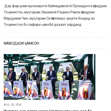
Дар фарҷоми музокироти байнидавлатӣ Президенти Ҷумҳурии
Тоҷикистон, муҳтарам Эмомалӣ Раҳмон Раиси Ҷумҳурии
Мардумии Чин, муҳтарам Си Ҷинпинро ҷиҳати боздид аз
Тоҷикистон бо сафари ҷавобӣ даъват карданд.
МАВОДҲОИ ҲАМСОН
AUG, 03, 2026