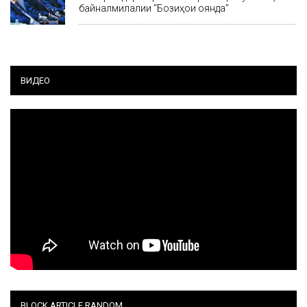
байналмилалии “Бозиҳои оянда”
ВИДЕО
BLOCK ARTICLE RANDOM