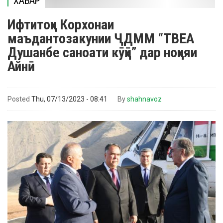
ХАБАР
Ифтитоҳи Корхонаи
маъдантозакунии ҶДММ “ТВЕА
Душанбе саноати кӯҳӣ” дар ноҳияи
Айнӣ
Posted
Thu, 07/13/2023 - 08:41
By
shahnavoz