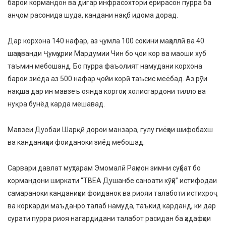
барои кормандон ва дигар инфрасохтори ёрирасон пурра ба
анҷом расонида шуда, кандани нақб идома дорад.
Дар корхона 140 нафар, аз ҷумла 100 сокини маҳаллӣ ва 40
шаҳрванди Ҷумҳурии Мардумии Чин бо ҷои кор ва маоши хуб
таъмин мебошанд. Бо пурра фаъолият намудани корхона
барои зиëда аз 500 нафар ҷойи корӣ таъсис меёбад. Аз рӯи
нақша дар ин мавзеъ оянда коргоҳи холисгардони тилло ва
нуқра бунёд карда мешавад.
Мавзеи Дуобаи Шарқӣ дорои манзара, гулу гиёҳҳои шифобахш
ва канданиҳои фоиданоки зиёд мебошад.
Сарвари давлат муҳтарам Эмомалӣ Раҳмон зимни суҳбат бо
кормандони ширкати “ТВЕА Душанбе саноати кӯҳӣ” истифодаи
самараноки канданиҳои фоиданок ва риояи талаботи истихроҷ
ва коркарди маъданро талаб намуда, таъкид карданд, ки дар
сурати пурра риоя нагардидани талабот расидан ба ҳадафҳои