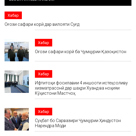
Хабар
Оғози сафари корӣ дар вилояти Суғд
Хабар
Оғози сафари корӣ ба Ҷумҳурии Қазоқистон
Хабар
Ифтитоҳи фосилавии 4 иншооти истеҳсоливу
хизматрасонӣ дар шаҳри Хуҷанд ва ноҳияи
Кӯҳистони Мастчоҳ
Хабар
Суҳбат бо Сарвазири Ҷумҳурии Ҳиндустон
Нарендра Моди