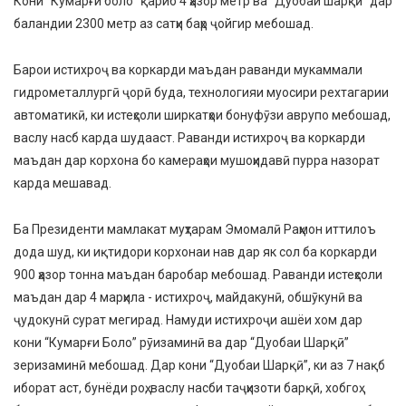
Кони “Кумарғи боло” қариб 4 ҳазор метр ва “Дуобаи шарқӣ” дар
баландии 2300 метр аз сатҳи баҳр ҷойгир мебошад.
Барои истихроҷ ва коркарди маъдан раванди мукаммали
гидрометаллургӣ ҷорӣ буда, технологияи муосири рехтагарии
автоматикӣ, ки истеҳсоли ширкатҳои бонуфӯзи аврупо мебошад,
васлу насб карда шудааст. Раванди истихроҷ ва коркарди
маъдан дар корхона бо камераҳои мушоҳидавӣ пурра назорат
карда мешавад.
Ба Президенти мамлакат муҳтарам Эмомалӣ Раҳмон иттилоъ
дода шуд, ки иқтидори корхонаи нав дар як сол ба коркарди
900 ҳазор тонна маъдан баробар мебошад. Раванди истеҳсоли
маъдан дар 4 марҳила - истихроҷ, майдакунӣ, обшӯкунӣ ва
ҷудокунӣ сурат мегирад. Намуди истихроҷи ашёи хом дар
кони “Кумарғи Боло” рӯизаминӣ ва дар “Дуобаи Шарқӣ”
зеризаминӣ мебошад. Дар кони “Дуобаи Шарқӣ”, ки аз 7 нақб
иборат аст, бунёди роҳ, васлу насби таҷҳизоти барқӣ, хобгоҳ