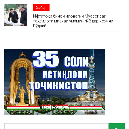
Хабар
Ифтитоҳи бинои иловагии Муассисаи
таҳсилоти миёнаи умумии №3 дар ноҳияи
Рӯдакӣ
Search