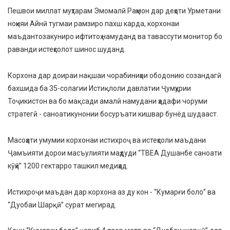
Пешвои миллат муҳтарам Эмомалӣ Раҳмон дар деҳоти Урметани
ноҳияи Айнӣ тугмаи рамзиро пахш карда, корхонаи
маъдантозакуниро ифтитоҳ намуданд ва тавассути монитор бо
раванди истеҳсолот шинос шуданд.
Корхона дар доираи нақшаи чорабиниҳои ободонию созандагӣ
бахшида ба 35-солагии Истиқлоли давлатии Ҷумҳурии
Тоҷикистон ва бо мақсади амалӣ намудани ҳадафи чоруми
стратегӣ - саноатикунонии босуръати кишвар бунёд шудааст.
Масоҳати умумии корхонаи истихроҷ ва истеҳсоли маъдани
Ҷамъияти дорои масъулияти маҳдуди “ТВЕА Душанбе саноати
кӯҳӣ” 1200 гектарро ташкил медиҳад.
Истихроҷи маъдан дар корхона аз ду кон - “Кумарғи боло” ва
“Дуобаи Шарқӣ” сурат мегирад.