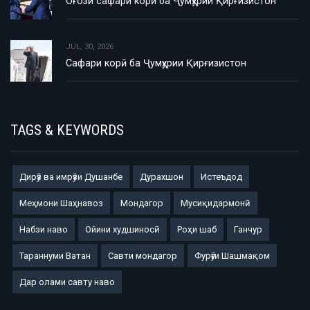
Оғози сафари корӣ ба Ҷумҳурии Қирғизистон
JUL, 30, 2026
Сафари корӣ ба Ҷумҳурии Қирғизистон
TAGS & KEYWORDS
Дирӯз ва имрӯзи Душанбе
Дурахшон
Истеъдод
Меҳмони Шаҳнавоз
Мондагор
Мусиқидармонӣ
Набзи наво
Ойини худшиносӣ
Роҳи шаб
Ганчур
Тараннуми Ватан
Савти мондагор
Фурӯғи Шашмақом
Дар олами савту наво