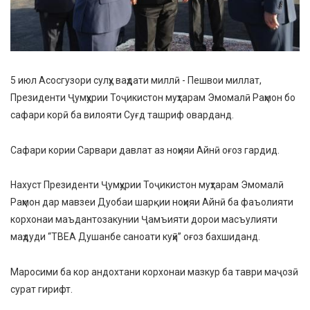
5 июл Асосгузори сулҳу ваҳдати миллӣ - Пешвои миллат,
Президенти Ҷумҳурии Тоҷикистон муҳтарам Эмомалӣ Раҳмон бо
сафари корӣ ба вилояти Суғд ташриф оварданд.
Сафари кории Сарвари давлат аз ноҳияи Айнӣ оғоз гардид.
Нахуст Президенти Ҷумҳурии Тоҷикистон муҳтарам Эмомалӣ
Раҳмон дар мавзеи Дуобаи шарқии ноҳияи Айнӣ ба фаъолияти
корхонаи маъдантозакунии Ҷамъияти дорои масъулияти
маҳдуди “ТВЕА Душанбе саноати куҳӣ” оғоз бахшиданд.
Маросими ба кор андохтани корхонаи мазкур ба таври маҷозӣ
сурат гирифт.