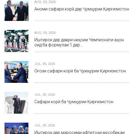
AUG, 03, 2026
Анҷоми сафари корӣ дар Ҷумҳурии Қирғизистон
AUG, 03, 2026
Иштирок дар даври ниҳоии Чемпионати ҷаҳон
оид ба формулаи 1 дар…
JUL, 30, 2026
Оғози сафари корӣ ба Ҷумҳурии Қирғизистон
JUL, 30, 2026
Сафари корӣ ба Ҷумҳурии Қирғизистон
JUL, 30, 2026
Иштирок дар маросими ифтитоҳи мусобиқаи