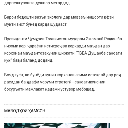
дарпешгузошта душвор мегардад.
Барои беҳдошти вазъи экологӣ дар мавзеъ иншооти ҳифзи
муҳити зист бунёд карда шудааст.
Президенти Ҷумҳурии Тоҷикистон муҳтарам Эмомалӣ Раҳмон ба
низоми кор, ҷараёни истихроҷ ва коркарди маъдан дар
корхонаи маъдантозакунии ширкати “ТВЕА Душанбе саноати
кӯҳӣ” баҳои баланд доданд.
Бояд гуфт, ки бунёди чунин корхонаи азими истеҳсолӣ дар роҳи
расидан ба ҳадафи чоруми стратегӣ - саноатикунонии
босуръати мамлакат қадами устувор мебошад.
МАВОДҲОИ ҲАМСОН