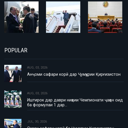
POPULAR
AUG, 03, 2026
Анҷоми сафари корӣ дар Ҷумҳурии Қирғизистон
AUG, 03, 2026
Иштирок дар даври ниҳоии Чемпионати ҷаҳон оид
ба формулаи 1 дар…
JUL, 30, 2026