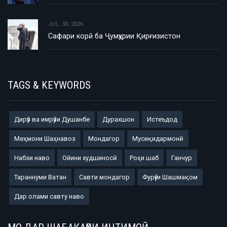
JUL, 30, 2026
Сафари корӣ ба Ҷумҳурии Қирғизистон
TAGS & KEYWORDS
Дирӯз ва имрӯзи Душанбе
Дурахшон
Истеъдод
Меҳмони Шаҳнавоз
Мондагор
Мусиқидармонӣ
Набзи наво
Ойини худшиносӣ
Роҳи шаб
Ганчур
Тараннуми Ватан
Савти мондагор
Фурӯғи Шашмақом
Дар олами савту наво