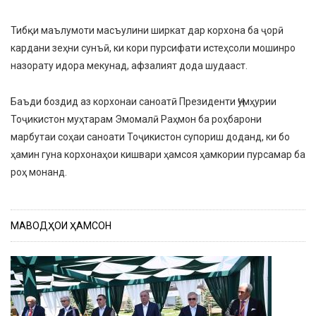
Тибқи маълумоти масъулини ширкат дар корхона ба ҷорӣ
кардани зеҳни сунъӣ, ки кори пурсифати истеҳсоли мошинро
назорату идора мекунад, афзалият дода шудааст.
Баъди боздид аз корхонаи саноатӣ Президенти Ҷумҳурии
Тоҷикистон муҳтарам Эмомалӣ Раҳмон ба роҳбарони
марбутаи соҳаи саноати Тоҷикистон супориш доданд, ки бо
ҳамин гуна корхонаҳои кишвари ҳамсоя ҳамкории пурсамар ба
роҳ монанд.
МАВОДҲОИ ҲАМСОН