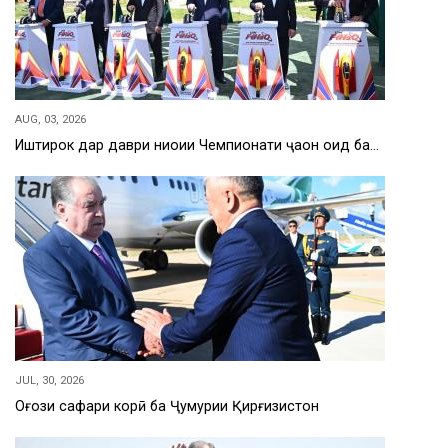
AUG, 03, 2026
Иштирок дар даври ниҳоии Чемпионати ҷаҳон оид ба…
JUL, 30, 2026
Оғози сафари корӣ ба Ҷумҳурии Қирғизистон