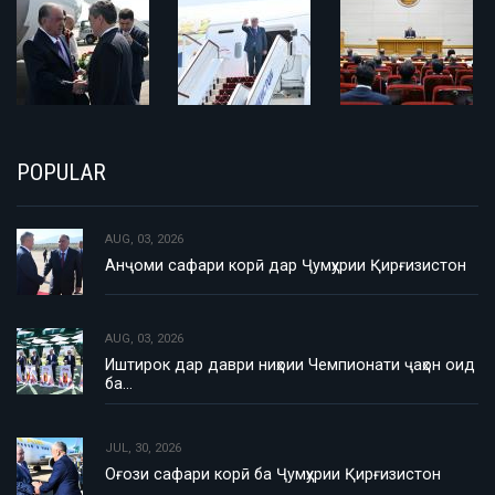
POPULAR
AUG, 03, 2026
Анҷоми сафари корӣ дар Ҷумҳурии Қирғизистон
AUG, 03, 2026
Иштирок дар даври ниҳоии Чемпионати ҷаҳон оид
ба…
JUL, 30, 2026
Оғози сафари корӣ ба Ҷумҳурии Қирғизистон