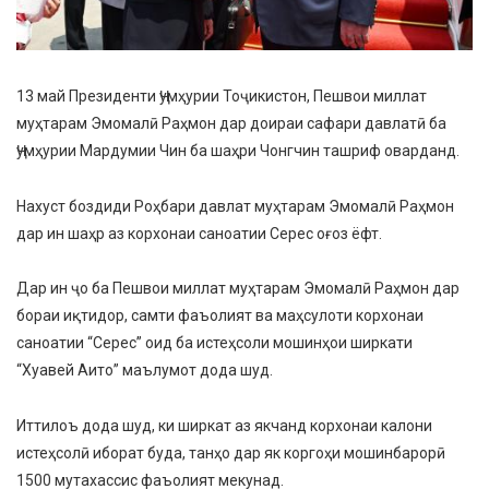
13 май Президенти Ҷумҳурии Тоҷикистон, Пешвои миллат
муҳтарам Эмомалӣ Раҳмон дар доираи сафари давлатӣ ба
Ҷумҳурии Мардумии Чин ба шаҳри Чонгчин ташриф оварданд.
Нахуст боздиди Роҳбари давлат муҳтарам Эмомалӣ Раҳмон
дар ин шаҳр аз корхонаи саноатии Серес оғоз ёфт.
Дар ин ҷо ба Пешвои миллат муҳтарам Эмомалӣ Раҳмон дар
бораи иқтидор, самти фаъолият ва маҳсулоти корхонаи
саноатии “Серес” оид ба истеҳсоли мошинҳои ширкати
“Хуавей Аито” маълумот дода шуд.
Иттилоъ дода шуд, ки ширкат аз якчанд корхонаи калони
истеҳсолӣ иборат буда, танҳо дар як коргоҳи мошинбарорӣ
1500 мутахассис фаъолият мекунад.