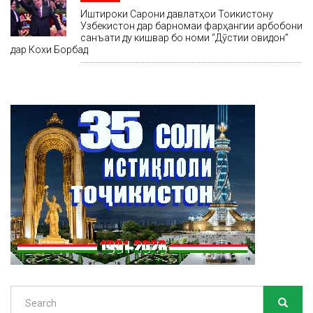
Иштироки Сарони давлатҳои Тоҷикистону
Узбекистон дар барномаи фарҳангии арбобони
санъати ду кишвар бо номи “Дӯстии ҷовидон”
дар Кохи Борбад
Search
SEARC
Search