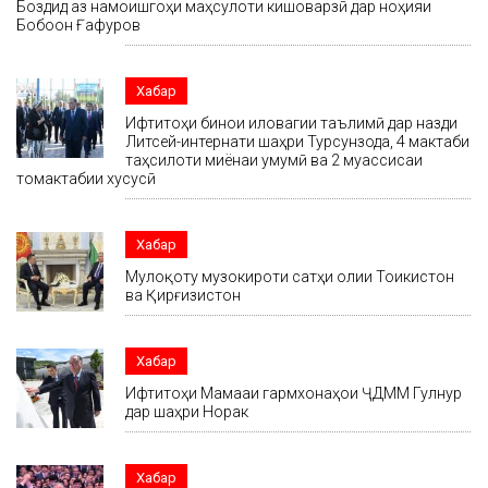
Боздид аз намоишгоҳи маҳсулоти кишоварзӣ дар ноҳияи
Бобоҷон Ғафуров
Хабар
Ифтитоҳи бинои иловагии таълимӣ дар назди
Литсей-интернати шаҳри Турсунзода, 4 мактаби
таҳсилоти миёнаи умумӣ ва 2 муассисаи
томактабии хусусӣ
Хабар
Мулоқоту музокироти сатҳи олии Тоҷикистон
ва Қирғизистон
Хабар
Ифтитоҳи Маҷмааи гармхонаҳои ҶДММ Гулнур
дар шаҳри Норак
Хабар