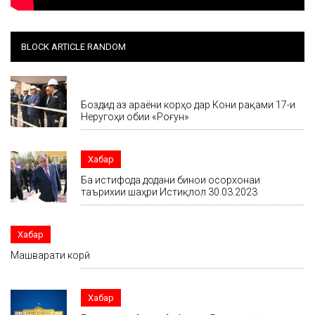
BLOCK ARTICLE RANDOM
Хабар
Боздид аз ҷараёни корҳо дар Кони рақами 17-и
Неругоҳи обии «Роғун»
Хабар
Ба истифода додани бинои осорхонаи
таърихии шаҳри Истиқлол 30.03.2023
Хабар
Машварати корӣ
Хабар