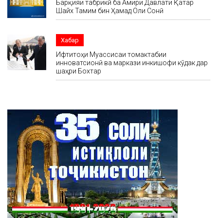
Барқияи табрикӣ ба Амири Давлати Қатар
Шайх Тамим бин Ҳамад Оли Сонӣ
Хабар
Ифтитоҳи Муассисаи томактабии
инноватсионӣ ва маркази инкишофи кӯдак дар
шаҳри Бохтар