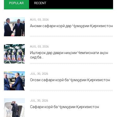
POPULAR
RECENT
AUG, 03, 2026
Анҷоми сафари корӣ дар Ҷумҳурии Қирғизистон
AUG, 03, 2026
Иштирок дар даври ниҳоии Чемпионати ҷаҳон
оид ба…
JUL, 30, 2026
Оғози сафари корӣ ба Ҷумҳурии Қирғизистон
JUL, 30, 2026
Сафари корӣ ба Ҷумҳурии Қирғизистон