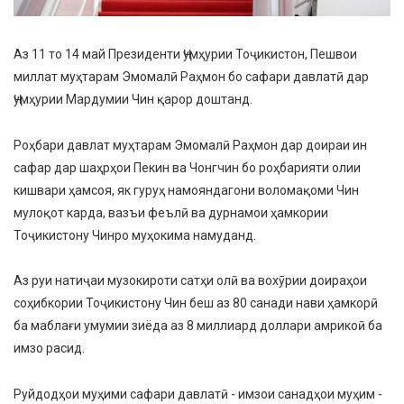
​Аз 11 то 14 май Президенти Ҷумҳурии Тоҷикистон, Пешвои
миллат муҳтарам Эмомалӣ Раҳмон бо сафари давлатӣ дар
Ҷумҳурии Мардумии Чин қарор доштанд.
​Роҳбари давлат муҳтарам Эмомалӣ Раҳмон дар доираи ин
сафар дар шаҳрҳои Пекин ва Чонгчин бо роҳбарияти олии
кишвари ҳамсоя, як гуруҳ намояндагони воломақоми Чин
мулоқот карда, вазъи феълӣ ва дурнамои ҳамкории
Тоҷикистону Чинро муҳокима намуданд.
​Аз руи натиҷаи музокироти сатҳи олӣ ва вохӯрии доираҳои
соҳибкории Тоҷикистону Чин беш аз 80 санади нави ҳамкорӣ
ба маблағи умумии зиёда аз 8 миллиард доллари амрикоӣ ба
имзо расид.
​Руйдодҳои муҳими сафари давлатӣ - имзои санадҳои муҳим -