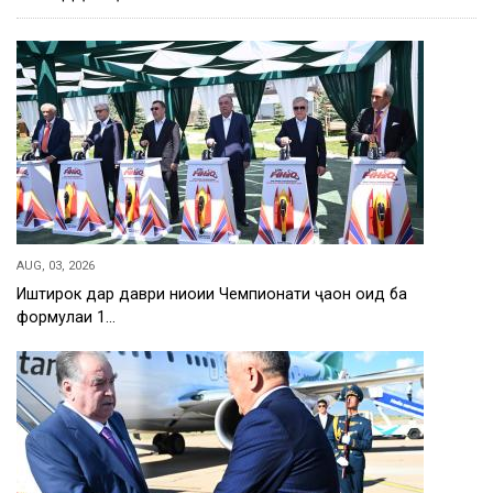
AUG, 03, 2026
Иштирок дар даври ниҳоии Чемпионати ҷаҳон оид ба
формулаи 1…