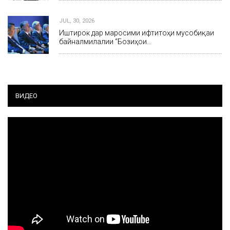
JUL, 30, 2026
Иштирок дар маросими ифтитоҳи мусобиқаи
байналмилалии “Бозиҳои…
ВИДЕО