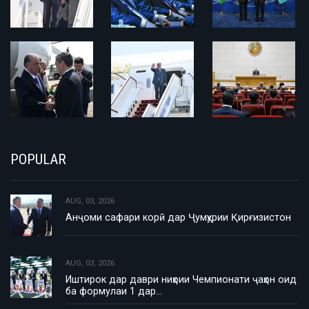
POPULAR
AUG, 03, 2026
Анҷоми сафари корӣ дар Ҷумҳурии Қирғизистон
AUG, 03, 2026
Иштирок дар даври ниҳоии Чемпионати ҷаҳон оид
ба формулаи 1 дар…