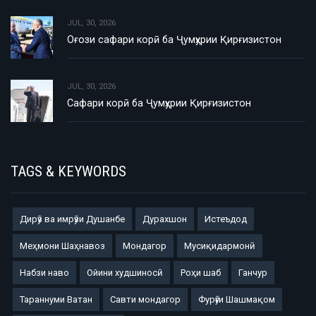
JUL, 30, 2026
Оғози сафари корӣ ба Ҷумҳурии Қирғизистон
JUL, 30, 2026
Сафари корӣ ба Ҷумҳурии Қирғизистон
TAGS & KEYWORDS
Дирӯз ва имрӯзи Душанбе
Дурахшон
Истеъдод
Меҳмони Шаҳнавоз
Мондагор
Мусиқидармонӣ
Набзи наво
Ойини худшиносӣ
Роҳи шаб
Ганчур
Тараннуми Ватан
Савти мондагор
Фурӯғи Шашмақом