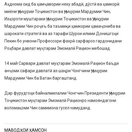
Аҳднома оид ба ҳамҷавории неку абадӣ, дӯстӣ ва ҳамкорӣ
миёни Ҷумҳурии Тоҷикистон ва Ҷумҳурии Мардумии Чин,
Изҳороти муштараки Ҷумҳурии Тоҷикистон ва Ҷумҳурии
Мардумии Чин роҷеъ ба таъмиқи ҳамкории ҳамаҷониба ва
шарокати стратегӣ ва аз тарафи Шурои илмии Донишгоҳи
Пекин бо унвони Профессори фахрӣ сарфароз гардонидани
Роҳбари давлат муҳтарам Эмомалӣ Раҳмон мебошад.
​14 май Сарвари давлат муҳтарам Эмомалӣ Раҳмон баъди
анҷоми сафари давлатӣ аз шаҳри Чонгчини Ҷумҳурии
Мардумии Чин ба Ватан баргаштанд.
​Дар фурудгоҳи байналмилалии Чонгчин Президенти Ҷумҳурии
Тоҷикистон муҳтарам Эмомалӣ Раҳмонро намояндагони
воломақоми Чин самимона гусел намуданд.
МАВОДҲОИ ҲАМСОН