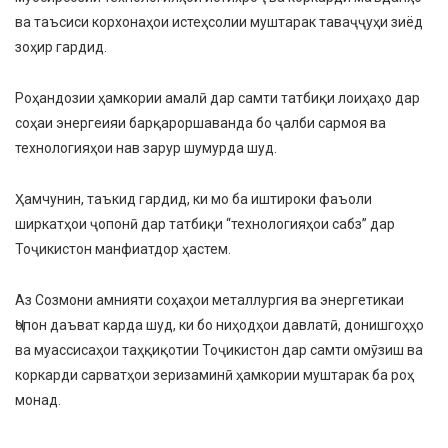
ва таъсиси корхонаҳои истеҳсолии муштарак таваҷҷуҳи зиёд
зоҳир гардид.
Роҳандозии ҳамкории амалӣ дар самти татбиқи лоиҳаҳо дар
соҳаи энергеияи барқароршаванда бо ҷалби сармоя ва
технологияҳои нав зарур шумурда шуд.
Ҳамчунин, таъкид гардид, ки мо ба иштироки фаъоли
ширкатҳои ҷопонӣ дар татбиқи “технологияҳои сабз” дар
Тоҷикистон манфиатдор ҳастем.
Аз Созмони амнияти соҳаҳои металлургия ва энергетикаи
Ҷопон даъват карда шуд, ки бо ниҳодҳои давлатӣ, донишгоҳҳо
ва муассисаҳои таҳқиқотии Тоҷикистон дар самти омӯзиш ва
коркарди сарватҳои зеризаминӣ ҳамкории муштарак ба роҳ
монад.