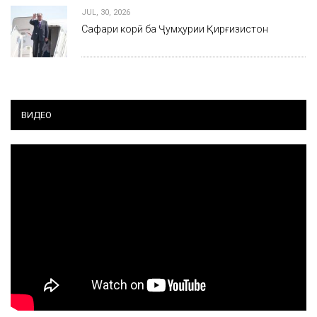
JUL, 30, 2026
Сафари корӣ ба Ҷумҳурии Қирғизистон
ВИДЕО