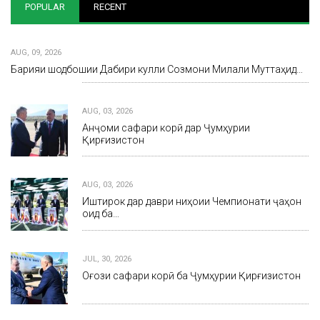
POPULAR
RECENT
AUG, 09, 2026
Барқияи шодбошии Дабири кулли Созмони Милали Муттаҳид…
AUG, 03, 2026
Анҷоми сафари корӣ дар Ҷумҳурии
Қирғизистон
AUG, 03, 2026
Иштирок дар даври ниҳоии Чемпионати ҷаҳон
оид ба…
JUL, 30, 2026
Оғози сафари корӣ ба Ҷумҳурии Қирғизистон