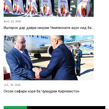
AUG, 03, 2026
Иштирок дар даври ниҳоии Чемпионати ҷаҳон оид ба…
JUL, 30, 2026
Оғози сафари корӣ ба Ҷумҳурии Қирғизистон