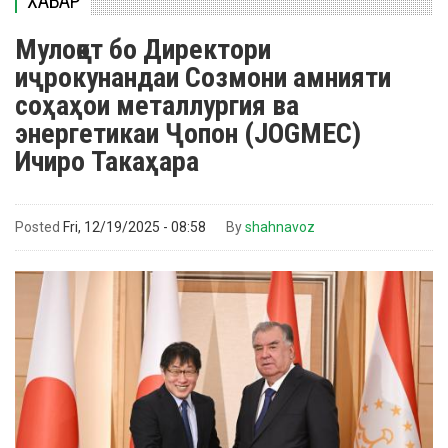
ХАБАР
Мулоқот бо Директори
иҷрокунандаи Созмони амнияти
соҳаҳои металлургия ва
энергетикаи Ҷопон (JOGMEC)
Ичиро Такаҳара
Posted
Fri, 12/19/2025 - 08:58
By
shahnavoz