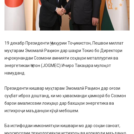
19 декабр Президенти Ҷумҳурии Тоҷикистон, Пешвои миллат
муҳтарам Эмомалӣ Раҳмон дар шаҳри Токио бо Директори
иҷрокунандаи Созмони амнияти соҳаҳои металлургия ва
энергетикаи Ҷопон (JOGMEC) Ичиро Такаҳара мулоқот
намуданд.
Президенти кишвар муҳтарам Эмомалӣ Раҳмон дар оғози
суҳбат иброз доштанд, ки мо ҳавасманди ҳамкорӣ бо Созмон
барои амалисозии лоиҳаҳо дар бахшҳои энергетика ва
истихроҷи маъданҳои кӯҳӣ мебошем.
Ба истифодаи имкониятҳои кишвари мо дар соҳаи саноат,
муосирсозии технологияҳои истихроҷ ва коркарди маъданҳо