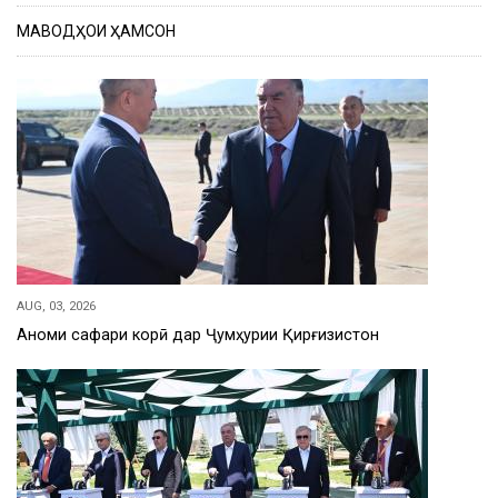
МАВОДҲОИ ҲАМСОН
AUG, 03, 2026
Анҷоми сафари корӣ дар Ҷумҳурии Қирғизистон