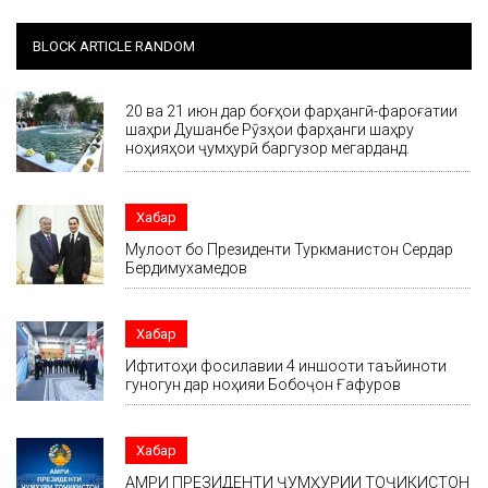
BLOCK ARTICLE RANDOM
20 ва 21 июн дар боғҳои фарҳангӣ-фароғатии
шаҳри Душанбе Рӯзҳои фарҳанги шаҳру
ноҳияҳои ҷумҳурӣ баргузор мегарданд.
Хабар
Мулоқот бо Президенти Туркманистон Сердар
Бердимухамедов
Хабар
Ифтитоҳи фосилавии 4 иншооти таъйиноти
гуногун дар ноҳияи Бобоҷон Ғафуров
Хабар
АМРИ ПРЕЗИДЕНТИ ҶУМҲУРИИ ТОҶИКИСТОН