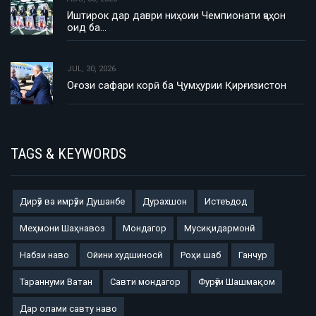
Иштирок дар даври ниҳоии Чемпионати ҷаҳон
оид ба…
JUL, 30, 2026
Оғози сафари корӣ ба Ҷумҳурии Қирғизистон
TAGS & KEYWORDS
Дирӯз ва имрӯзи Душанбе
Дурахшон
Истеъдод
Меҳмони Шаҳнавоз
Мондагор
Мусиқидармонӣ
Набзи наво
Ойини худшиносӣ
Роҳи шаб
Ганчур
Тараннуми Ватан
Савти мондагор
Фурӯғи Шашмақом
Дар олами савту наво