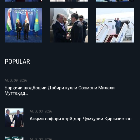
POPULAR
AUG, 09, 2026
Барқияи шодбошии Дабири кулли Созмони Милали
Муттаҳид…
AUG, 03, 2026
Анҷоми сафари корӣ дар Ҷумҳурии Қирғизистон
AUG, 03, 2026