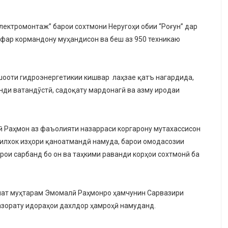
лектромонтаж” барои сохтмони Неругоҳи обии “Роғун” дар
нафар кормандону муҳандисон ва беш аз 950 техникаю
ншооти гидроэнергетикии кишвар лаҳзае қатъ нагардида,
анди ватандӯстӣ, садоқату мардонагӣ ва азму иродаи
ӣ Раҳмон аз фаъолияти назарраси коргарону мутахассисон
 гилхок изҳори қаноатмандӣ намуда, барои омодасозии
рои сарбанд бо он ва таҳкими раванди корҳои сохтмонӣ ба
влат муҳтарам Эмомалӣ Раҳмонро ҳамчунин Сарвазири
азорату идораҳои дахлдор ҳамроҳӣ намуданд.