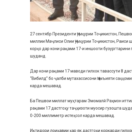
27 сентябр Президенти Ҷумҳурии Тоҷикистон, Пешв
миллии Маҷлиси Олии Ҷумҳурии Тоҷикистон, Раиси
корҳо дар кони рақами 17-и иншооти бузургтарини 
шуданд.
Дар кони рақами 17 маводи гилхок тавассути 8 дас
“Вибилд” бо ҷалби мутахассисони Ҷамъияти саҳҳом
карда мешавад.
Ба Пешвои миллат муҳтарам Эмомалӣ Раҳмон иттило
рақами 17 дастгоҳу таҷҳизоти муосир гузошта шудаа
0-200 миллиметр истеҳсол карда мешавад.
Иқтидори лоиҳавии ҳар як дастгоҳи коркарди гилхок