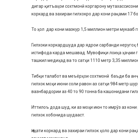
дигар қитъаҳои сохтмонӣ коргарону мутахассисони
коркард ва захираи гилхокро дар кони рақами 17 б
То ҳол дар кони мазкур 1,5 миллион метри мукааб г
Гилхоки коркардшуда дар ядрои сарбанди неругоҳ 
истифода карда мешавад. Мувофиқи лоиҳа ҳаҷми г
ташкил медиҳад ва то сатҳи 1110 метр 3,35 милли
Тибқи талабот ва меъёрҳои сохтмонӣ баъди ба ан
гилхок моҳи июни соли равон аз сатҳи 984 метр шу
вазнбардории аз 40 то 90 тонна ба кашонидани гил
Иттилоъ дода шуд, ки аз моҳи июн то имрӯз аз кон
гилхок хобонида шудааст.
Ҷиҳати коркард ва захираи гилхок ҳоло дар кони р