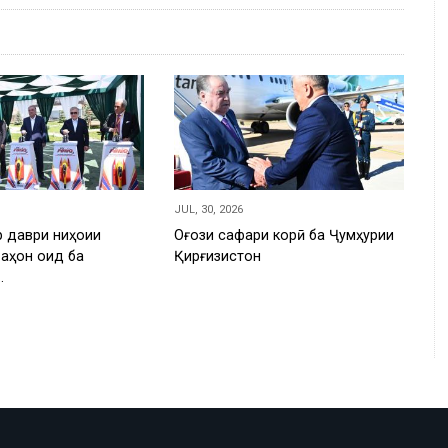
JUL, 30, 2026
 даври ниҳоии
Оғози сафари корӣ ба Ҷумҳурии
ҷаҳон оид ба
Қирғизистон
…