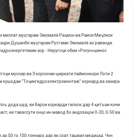
ои миллат муҳтарам Эмомалӣ Раҳмон ва Раиси Маҷлиси
 шаҳри Душанбе муҳтарам Рустами Эмомалӣ аз раванди
гидроэнергетикии аср - Неругоҳи обии «Роғун»шинос
тгоҳи муосир ва 3 корхонаи ширкати паймонкори Лоти 2
ии кушодаи “Тоҷикгидроэлектромонтаж” коркард ва захира
ъ дода шуд, ки барои коркарди гилхок дар 4 қитъаи кони
ст, ки тавассути онҳо ин мавод бо андозаҳои 0-20, 0-50 ва
 аз 50 то 100 тоннаро дар як соат ташкил медиҳад. Чун