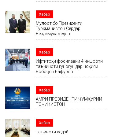
Хабар
Мулоқот бо Президенти
Туркманистон Сердар
Бердимухамедов
Хабар
Ифтитоҳи фосилавии 4 иншооти
таъйиноти гуногун дар ноҳияи
Бобоҷон Ғафуров
Хабар
АМРИ ПРЕЗИДЕНТИ ҶУМҲУРИИ
ТОҶИКИСТОН
Хабар
Таъиноти кадрӣ