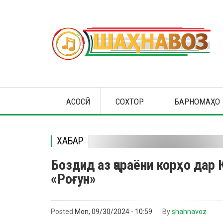
Skip
to
main
content
Main
АСОСӢ
СОХТОР
БАРНОМАҲО
navigation
ХАБАР
Боздид аз ҷараёни корҳо дар
«Роғун»
Posted
Mon, 09/30/2024 - 10:59
By
shahnavoz