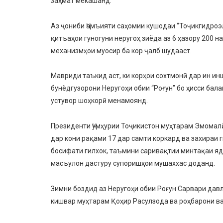
заҳмат мекашанд.
Аз ҷониби Ҷамъияти саҳомии кушодаи “Тоҷикгидроэ
қитъаҳои гуногуни неругоҳ зиёда аз 6 ҳазору 200 
механизмҳои муосир ба кор ҷалб шудааст.
Мавриди таъкид аст, ки корҳои сохтмонӣ дар ин и
бунёдгузорони Неругоҳи обии “Роғун” бо ҳисси бал
устувор шоҳкорӣ менамоянд.
Президенти Ҷумҳурии Тоҷикистон муҳтарам Эмомал
дар кони рақами 17 дар самти коркард ва захираи
босифати гилхок, таъмини саривақтии минтақаи яд
масъулон дастуру супоришҳои мушаххас доданд.
Зимни боздид аз Неругоҳи обии Роғун Сарвари да
кишвар муҳтарам Қоҳир Расулзода ва роҳбарони в