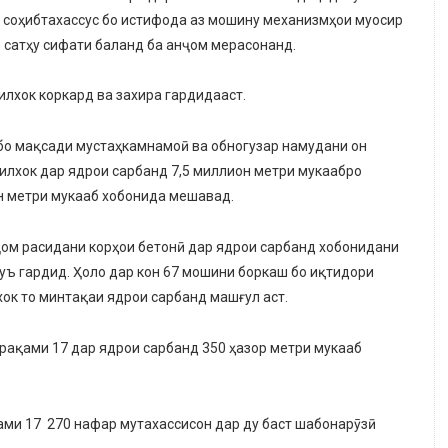
 соҳибтахассус бо истифода аз мошину механизмҳои муосир
о сатҳу сифати баланд ба анҷом мерасонанд.
илхок коркард ва захира гардидааст.
бо мақсади мустаҳкамнамоӣ ва обногузар намудани он
илхок дар ядрои сарбанд 7,5 миллион метри мукаабро
он метри мукааб хобонида мешавад.
ҷом расидани корҳои бетонӣ дар ядрои сарбанд хобонидани
руъ гардид. Ҳоло дар кон 67 мошини боркаш бо иқтидори
хок то минтақаи ядрои сарбанд машғул аст.
и рақами 17 дар ядрои сарбанд 350 ҳазор метри мукааб
ақами 17 270 нафар мутахассисон дар ду баст шабонарӯзӣ