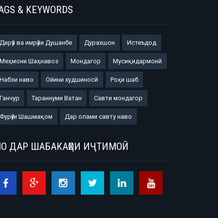
AGS & KEYWORDS
Дирӯз ва имрӯзи Душанбе
Дурахшон
Истеъдод
Меҳмони Шаҳнавоз
Мондагор
Мусиқидармонӣ
Набзи наво
Ойини худшиносӣ
Роҳи шаб
Ганчур
Тараннуми Ватан
Савти мондагор
Фурӯғи Шашмақом
Дар олами савту наво
О ДАР ШАБАКАҲОИ ИҶТИМОӢ