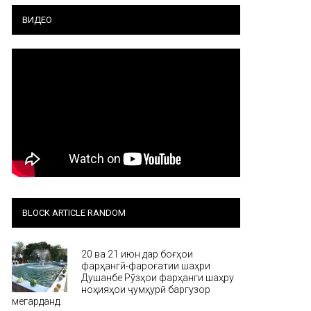
ВИДЕО
BLOCK ARTICLE RANDOM
20 ва 21 июн дар боғҳои
фарҳангӣ-фароғатии шаҳри
Душанбе Рӯзҳои фарҳанги шаҳру
ноҳияҳои ҷумҳурӣ баргузор
мегарданд.