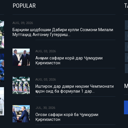
POPULAR
T
AUG, 09, 2026
Барқияи шодбошии Дабири кулли Созмони Милали
Муттаҳид Антониу Гутерриш…
AUG, 03, 2026
Анҷоми сафари корӣ дар Ҷумҳурии
Қирғизистон
AUG, 03, 2026
М
Иштирок дар даври ниҳоии Чемпионати
ҷаҳон оид ба формулаи 1 дар…
JUL, 30, 2026
Оғози сафари корӣ ба Ҷумҳурии
Қирғизистон