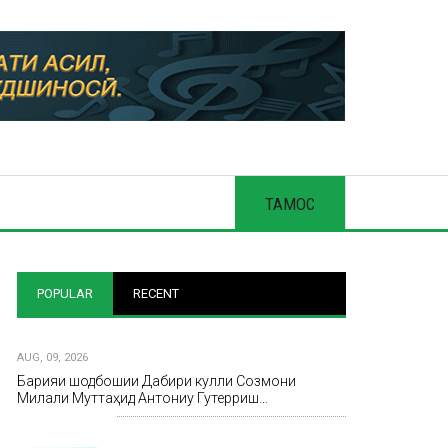
ТАМОС
POPULAR
RECENT
AUG, 09, 2026
Барқияи шодбошии Дабири кулли Созмони
Милали Муттаҳид Антониу Гутерриш…