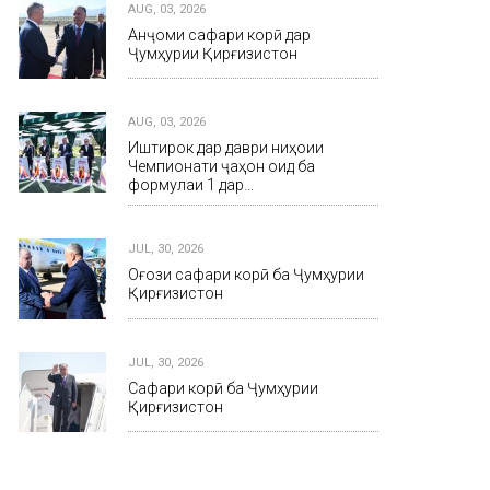
AUG, 03, 2026
Анҷоми сафари корӣ дар
Ҷумҳурии Қирғизистон
AUG, 03, 2026
Иштирок дар даври ниҳоии
Чемпионати ҷаҳон оид ба
формулаи 1 дар…
JUL, 30, 2026
Оғози сафари корӣ ба Ҷумҳурии
Қирғизистон
JUL, 30, 2026
Сафари корӣ ба Ҷумҳурии
Қирғизистон