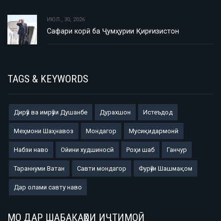
ИЮЛ., 30, 2026
Сафари корӣ ба Ҷумҳурии Қирғизистон
TAGS & KEYWORDS
Дирӯз ва имрӯзи Душанбе
Дурахшон
Истеъдод
Меҳмони Шаҳнавоз
Мондагор
Мусиқидармонӣ
Набзи наво
Ойини худшиносӣ
Роҳи шаб
Ганчур
Тараннуми Ватан
Савти мондагор
Фурӯғи Шашмақом
Дар олами савту наво
МО ДАР ШАБАКАҲОИ ИҶТИМОӢ