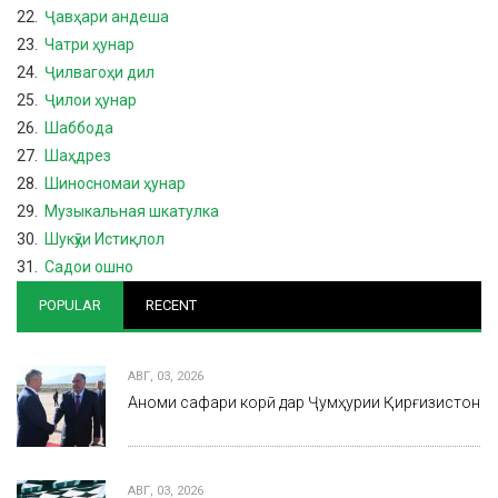
22.
Ҷавҳари андеша
23.
Чатри ҳунар
24.
Ҷилвагоҳи дил
25.
Ҷилои ҳунар
26.
Шаббода
27.
Шаҳдрез
28.
Шиносномаи ҳунар
29.
Музыкальная шкатулка
30.
Шукӯҳи Истиқлол
31.
Садои ошно
POPULAR
RECENT
АВГ, 03, 2026
Анҷоми сафари корӣ дар Ҷумҳурии Қирғизистон
АВГ, 03, 2026