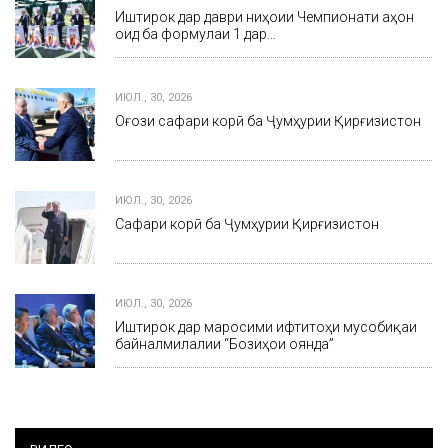
Иштирок дар даври ниҳоии Чемпионати ҷаҳон
оид ба формулаи 1 дар…
ИЮЛ., 30, 2026
Оғози сафари корӣ ба Ҷумҳурии Қирғизистон
ИЮЛ., 30, 2026
Сафари корӣ ба Ҷумҳурии Қирғизистон
ИЮЛ., 30, 2026
Иштирок дар маросими ифтитоҳи мусобиқаи
байналмилалии “Бозиҳои оянда”