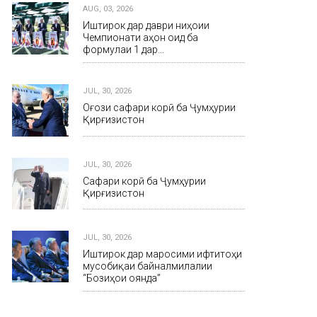
AUG, 03, 2026
Иштирок дар даври ниҳоии
Чемпионати ҷаҳон оид ба
формулаи 1 дар…
JUL, 30, 2026
Оғози сафари корӣ ба Ҷумҳурии
Қирғизистон
JUL, 30, 2026
Сафари корӣ ба Ҷумҳурии
Қирғизистон
JUL, 30, 2026
Иштирок дар маросими ифтитоҳи
мусобиқаи байналмилалии
“Бозиҳои оянда”