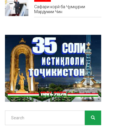
Сафари корӣ ба Ҷумҳурии
Мардумии Чин
Search
SEARCH
Search