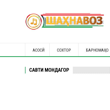
Skip
to
main
content
Main
АСОСӢ
СОХТОР
БАРНОМАҲО
navigation
САВТИ МОНДАГОР