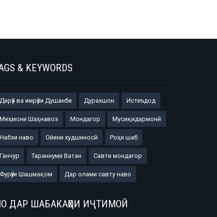
AGS & KEYWORDS
Дирӯз ва имрӯзи Душанбе
Дурахшон
Истеъдод
Меҳмони Шаҳнавоз
Мондагор
Мусиқидармонӣ
Набзи наво
Ойини худшиносӣ
Роҳи шаб
Ганчур
Тараннуми Ватан
Савти мондагор
Фурӯғи Шашмақом
Дар олами савту наво
О ДАР ШАБАКАҲОИ ИҶТИМОӢ