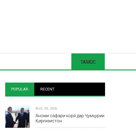
ТАМОС
POPULAR
RECENT
AUG, 03, 2026
Анҷоми сафари корӣ дар Ҷумҳурии
Қирғизистон