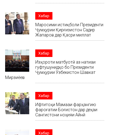
Хабар
Маросими истиқболи Президенти
Ҷумҳурии Қирғизистон Садир
Жапаров дар Қасри миллат
Хабар
Изҳороти матбуотӣ аз натиҷаи
гуфтушунидҳо бо Президенти
Ҷумҳурии Ӯзбекистон Шавкат
Мирзиёев
Хабар
Ифтитоҳи Маҷмааи фарҳангию
фароғатии Боғистон дар деҳаи
Сангистони ноҳияи Айнӣ
Хабар