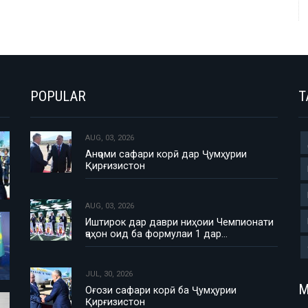
POPULAR
T
AUG, 03, 2026
Анҷоми сафари корӣ дар Ҷумҳурии
Қирғизистон
AUG, 03, 2026
Иштирок дар даври ниҳоии Чемпионати
ҷаҳон оид ба формулаи 1 дар…
JUL, 30, 2026
М
Оғози сафари корӣ ба Ҷумҳурии
Қирғизистон