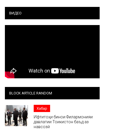
ВИДЕО
BLOCK ARTICLE RANDOM
Хабар
Ифтитоҳи бинои Филармонияи
давлатии Тоҷикистон баъд аз
навсозӣ