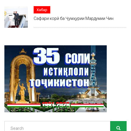
Хабар
Сафари корӣ ба Ҷумҳурии Мардумии Чин
Search
SEARC
Search