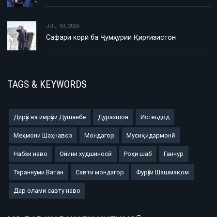
JUL, 30, 2026
Сафари корӣ ба Ҷумҳурии Қирғизистон
TAGS & KEYWORDS
Дирӯз ва имрӯзи Душанбе
Дурахшон
Истеъдод
Меҳмони Шаҳнавоз
Мондагор
Мусиқидармонӣ
Набзи наво
Ойини худшиносӣ
Роҳи шаб
Ганчур
Тараннуми Ватан
Савти мондагор
Фурӯғи Шашмақом
Дар олами савту наво