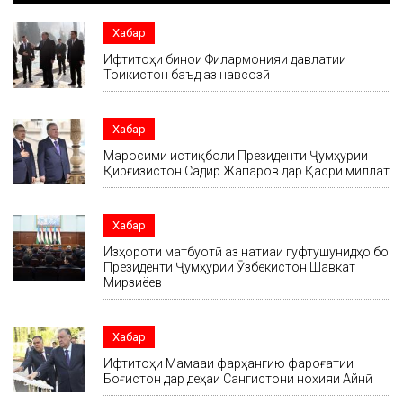
Хабар
Ифтитоҳи бинои Филармонияи давлатии
Тоҷикистон баъд аз навсозӣ
Хабар
Маросими истиқболи Президенти Ҷумҳурии
Қирғизистон Садир Жапаров дар Қасри миллат
Хабар
Изҳороти матбуотӣ аз натиҷаи гуфтушунидҳо бо
Президенти Ҷумҳурии Ӯзбекистон Шавкат
Мирзиёев
Хабар
Ифтитоҳи Маҷмааи фарҳангию фароғатии
Боғистон дар деҳаи Сангистони ноҳияи Айнӣ