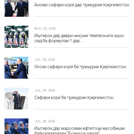
Анҷоми сафари корӣ дар Ҷумҳурии Қирғизистон
AUG, 03, 2026
Иштирок дар даври ниҳоии Чемпионати ҷаҳон
оид ба формулаи 1 дар…
JUL, 30, 2026
Оғози сафари корӣ ба Ҷумҳурии Қирғизистон
JUL, 30, 2026
Сафари корӣ ба Ҷумҳурии Қирғизистон
JUL, 30, 2026
Иштирок дар маросими ифтитоҳи мусобиқаи
байналмилалии “Бозиҳои оянда”