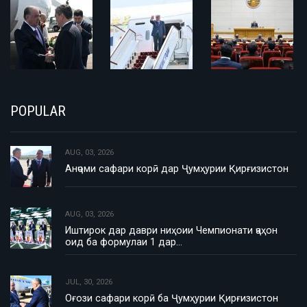
POPULAR
AUG, 03, 2026
Анҷоми сафари корӣ дар Ҷумҳурии Қирғизистон
AUG, 03, 2026
Иштирок дар даври ниҳоии Чемпионати ҷаҳон
оид ба формулаи 1 дар…
JUL, 30, 2026
Оғози сафари корӣ ба Ҷумҳурии Қирғизистон